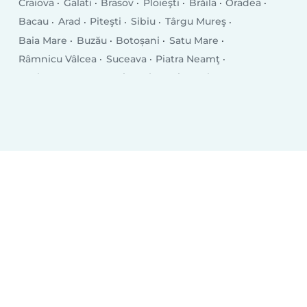
Craiova
Galati
Brasov
Ploieşti
Brăila
Oradea
Bacau
Arad
Piteşti
Sibiu
Târgu Mureş
Baia Mare
Buzău
Botoșani
Satu Mare
Râmnicu Vâlcea
Suceava
Piatra Neamţ
Drobeta-Turnu Severin
Târgu Jiu
Tulcea
Târgovişte
Bistriţa
Slatina
Focşani
Vaslui
Hunedoara
Giurgiu
Roman
Bârlad
Deva
Alba Iulia
Zalău
Sfântu Gheorghe