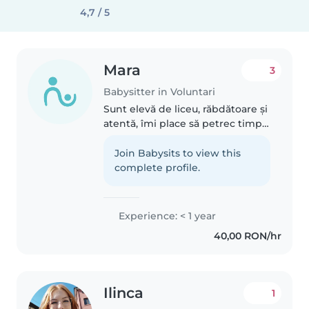
4,7 / 5
Mara
3
Babysitter in Voluntari
Sunt elevă de liceu, răbdătoare și
atentă, îmi place să petrec timp
cu copiii și să îi implic în activități
creative și educative. Sunt
Join Babysits to view this
responsabilă, serioasă și deschisă
complete profile.
la nevoile..
Experience: < 1 year
40,00 RON/hr
Ilinca
1