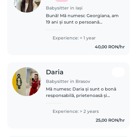
Babysitter in Iași
Bună! Mă numesc Georgiana, am
19 ani și sunt o persoană
responsabilă, calmă și
respectuoasă. Îmi place să petrec
Experience: < 1 year
timp cu copiii și să contribui la
40,00 RON/hr
dezvoltarea lor prin jocuri și
activități..
Daria
Babysitter in Brasov
Mă numesc Daria și sunt o bonă
responsabilă, prietenoasă și
calmă, cu experiență în îngrijirea
copiilor cu vârste cuprinse între 3
Experience: > 2 years
și 18 ani. Sunt studentă la
25,00 RON/hr
Facultatea de Medicină..