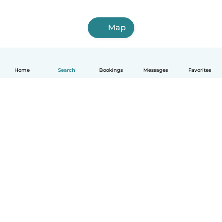
Map
Home
Search
Bookings
Messages
Favorites
English
How it works
Help
Terms & Privacy
Pricing
Company details
Babysits for Work
Community standards