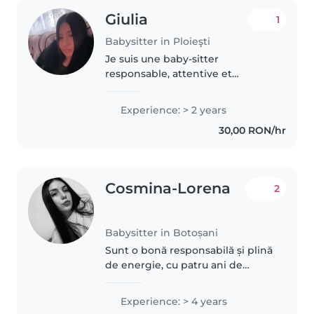
Giulia
1
Babysitter in Ploieşti
Je suis une baby-sitter
responsable, attentive et
patiente avec 2 ans d'expérience
auprès des bébés, des tout-
Experience: > 2 years
petits, des enfants d'âge
30,00 RON/hr
préscolaire et des écoliers. Je
parle couramment..
Cosmina-Lorena
2
Babysitter in Botoșani
Sunt o bonă responsabilă și plină
de energie, cu patru ani de
experiență în îngrijirea copiilor
de la bebeluși până la școlari.
Experience: > 4 years
Vorbesc engleză și îmi place să