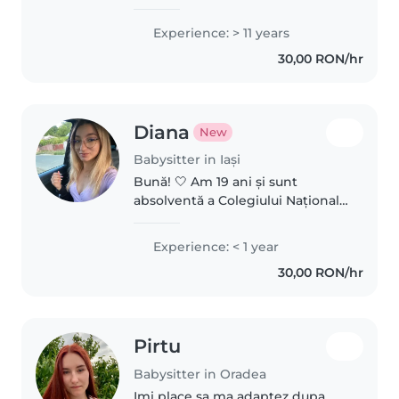
ani de experiență în îngrijirea
celor mic, de la bebeluș la
Experience: > 11 years
adolescent. Sunt empatică,
30,00 RON/hr
vorbesc fluent română și engleză
și..
Diana
New
Babysitter in Iași
Bună! 🤍 Am 19 ani și sunt
absolventă a Colegiului Național
Pedagogic “Vasile Lupu” Iași. În
cei 4 ani de liceu am făcut
Experience: < 1 year
practică pedagogică în diferite
30,00 RON/hr
școli și grădinițe, unde am..
Pirtu
Babysitter in Oradea
Imi place sa ma adaptez dupa