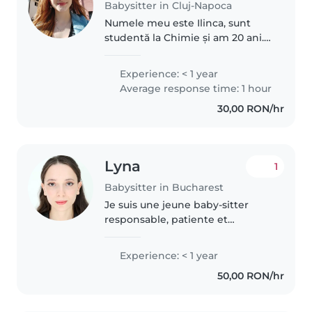
Babysitter in Cluj-Napoca
Numele meu este Ilinca, sunt
studentă la Chimie și am 20 ani.
Sunt o persoană responsabilă,
răbdătoare și atentă, iar timpul
Experience: < 1 year
petrecut cu copiii îmi aduce
Average response time: 1 hour
multă bucurie. Am un spirit..
30,00 RON/hr
Lyna
1
Babysitter in Bucharest
Je suis une jeune baby-sitter
responsable, patiente et
attentive, spécialisée dans la
garde d'enfants en bas âge et en
Experience: < 1 year
âge préscolaire. Passionnée par
50,00 RON/hr
le dessin, la musique et les..