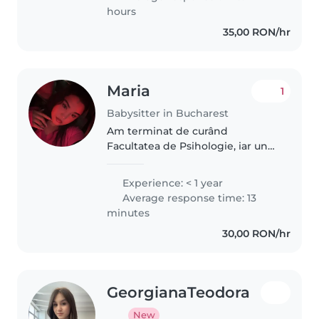
hours
35,00 RON/hr
Maria
1
Babysitter in Bucharest
Am terminat de curând
Facultatea de Psihologie, iar unul
dintre lucrurile care mă bucură
cel mai mult este să petrec timp
Experience: < 1 year
cu copiii. Chiar dacă nu am
Average response time: 13
experiență profesională în
minutes
babysitting,..
30,00 RON/hr
GeorgianaTeodora
New