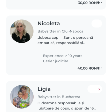
30,00 RON/hr
organizez activități..
Nicoleta
Babysitter in Cluj-Napoca
„Iubesc copiii! Sunt o persoană
empatică, responsabilă și
amuzantă. Cred că umorul și
educatia sunt ingredientele
Experience: > 10 years
perfecte pentru a transforma
Cazier judiciar
orice provocare într-o experiență
40,00 RON/hr
plăcută..
Ligia
3
Babysitter in Bucharest
O doamnă responsabilă și
iubitoare de copii, dispun de 16