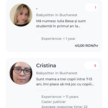
.
1
Babysitter in Bucharest
Mă numesc Iulia Besa și sunt
studentă în primul an la
Medicină. Am un program destul
de lejer, ceea ce îmi permite să
Experience: < 1 year
ofer atenție copiilor cu răbdare și
40,00 RON/hr
responsabilitate. Sunt atentă,..
Cristina
5
Babysitter in Bucharest
Sunt mama a trei copii intre 7-13
ani, îmi place să mă joc cu copiii,
sa fac teme, sunt responsabila,
educata, pot să-i învăț engleza
Experience: > 11 years
sau spaniolă. Sunt atenta la
Cazier judiciar
detalii și loială..
Average response time: 22