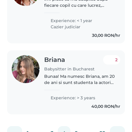
fiecare copil cu care lucrez,
pentru ca doar asa o sa creez o
relatie de incredere cu el. Am
Experience: < 1 year
studii necesare si practica pentru
Cazier judiciar
a implica copilul in activitati..
30,00 RON/hr
Briana
2
Babysitter in Bucharest
Bunaa! Ma numesc Briana, am 20
de ani si sunt studenta la actorie
in Bucuresti. Sunt o persoana
foarte energica cu drag foarte
Experience: > 3 years
mare fata de copii. Am o sora mai
40,00 RON/hr
mica de care am avut..