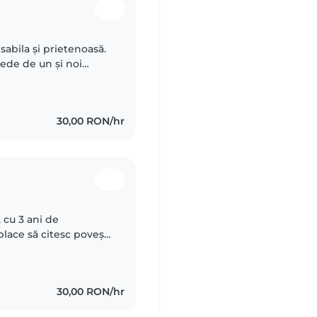
sabila și prietenoasă.
pede de un și noi
30,00 RON/hr
 cu 3 ani de
 place să citesc povești
 cu animalele de
30,00 RON/hr