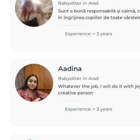
Babysitter in Arad
Sunt o bonă responsabilă și calmă, c
în îngrijirea copiilor de toate vârstel
speciale. Am experiență cu anxietat
tulburări..
Experience: > 3 years
Aadina
Babysitter in Arad
Whatever the job, I will do it with j
creative person
Experience: > 3 years