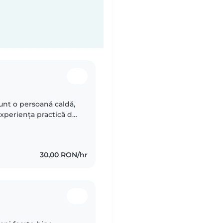
unt o persoană caldă,
experiența practică de
at exclusiv copiilor
30,00 RON/hr