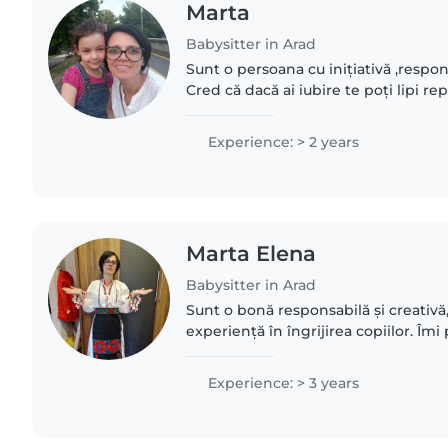
Marta
Babysitter in Arad
Sunt o persoana cu inițiativă ,respon
Cred că dacă ai iubire te poți lipi re
adulții multe de învățat de la copii.
Experience: > 2 years
Marta Elena
Babysitter in Arad
Sunt o bonă responsabilă și creativă,
experiență în îngrijirea copiilor. Îmi
și să joc cu copiii. Sunt confortabilă
companie și..
Experience: > 3 years