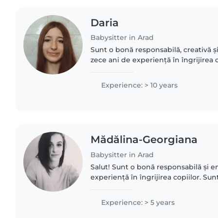
Daria
Babysitter in Arad
Sunt o bonă responsabilă, creativă ș
zece ani de experiență în îngrijirea c
până la școlari. Am abilități practic
lectură..
Experience: > 10 years
Mădălina-Georgiana
Babysitter in Arad
Salut! Sunt o bonă responsabilă și e
experiență în îngrijirea copiilor. Sun
animalele de companie și am o studii 
Română-Engleză...
Experience: > 5 years