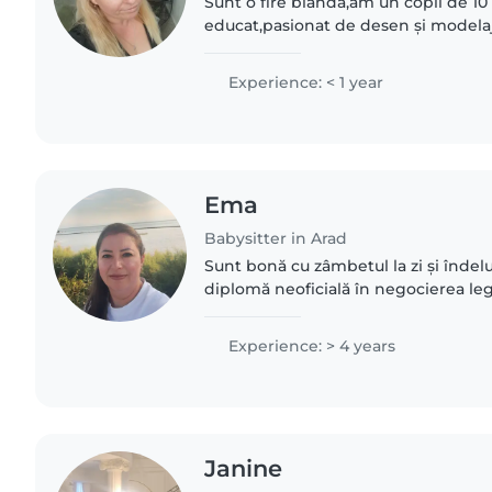
Sunt o fire blândă,am un copil de 10
educat,pasionat de desen și modelaj
Experience: < 1 year
Ema
Babysitter in Arad
Sunt bonă cu zâmbetul la zi și înde
diplomă neoficială în negocierea leg
pot răspunde la întrebarea ,,de ce? " 
Distracția..
Experience: > 4 years
Janine