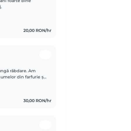
 ani foarte bine
.
20,00 RON/hr
lungă răbdare. Am
umelor din farfurie și
de o suta de ori pe zi.
30,00 RON/hr