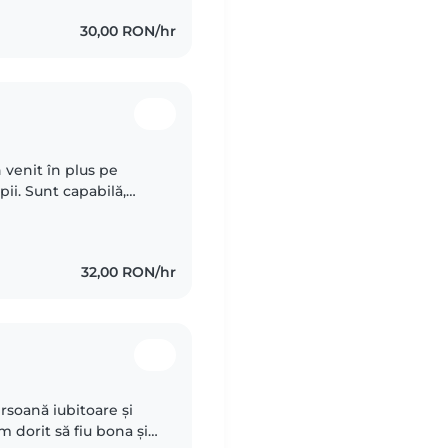
30,00 RON/hr
venit în plus pe
ii. Sunt capabilă,
 noi.Am avut grija de
32,00 RON/hr
ersoană iubitoare și
m dorit să fiu bona și