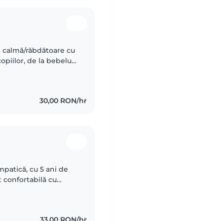
i calmă/răbdătoare cu
opiilor, de la bebeluși
e precum desen,
30,00 RON/hr
mpatică, cu 5 ani de
t confortabilă cu
în Filologie, profil
33,00 RON/hr