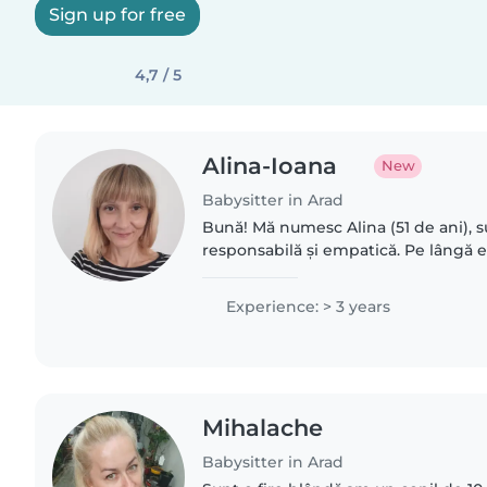
Sign up for free
4,7 / 5
Alina-Ioana
New
Babysitter in Arad
Bună! Mă numesc Alina (51 de ani), s
responsabilă și empatică. Pe lângă 
mamă, am lucrat într-un centru dedic
cu nevoi..
Experience: > 3 years
Mihalache
Babysitter in Arad