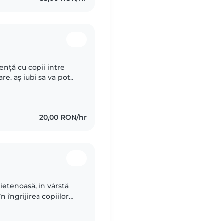
nță cu copii intre
are. aș iubi sa va pot
i!
20,00 RON/hr
ietenoasă, în vârstă
n îngrijirea copiilor
ilă cu animalele de