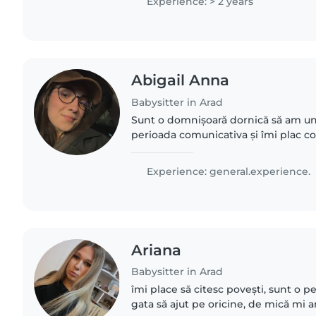
Experience: > 2 years
Abigail Anna
Babysitter in Arad
Sunt o domnișoară dornică să am un 
perioada comunicativa și îmi plac cop
ordonată și deschisă să învăț lucruri
frații mei,verișori..
Experience: general.experience.
Ariana
Babysitter in Arad
îmi place să citesc povești, sunt o p
gata să ajut pe oricine, de mică mi a