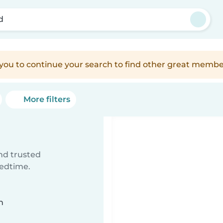
d
e you to continue your search to find other great membe
More filters
ind trusted
bedtime.
n