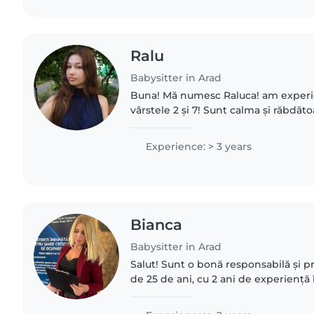
Ralu
Babysitter in Arad
Buna! Mă numesc Raluca! am experie
vârstele 2 și 7! Sunt calma și răbdăto
tine copii ocupati cu diferite activităț
Experience: > 3 years
Bianca
Babysitter in Arad
Salut! Sunt o bonă responsabilă și pr
de 25 de ani, cu 2 ani de experiență î
de vârstă preșcolară. Sunt confortab
companie..