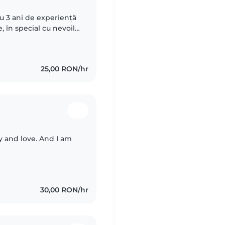
u 3 ani de experiență
e, în special cu nevoile
e, ADHD, autism,
25,00 RON/hr
oy and love. And I am
30,00 RON/hr