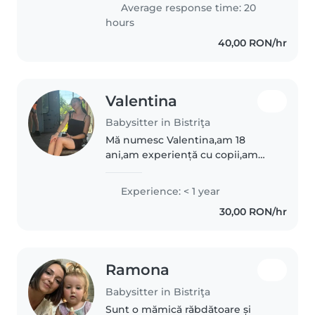
experiență de minim 4 ani în
Average response time: 20
îngrijirea copiilor de vârste între
hours
bebeluși..
40,00 RON/hr
Valentina
Babysitter in Bistriţa
Mă numesc Valentina,am 18
ani,am experiență cu copii,am
grijit copii,iubesc copii
Experience: < 1 year
30,00 RON/hr
Ramona
Babysitter in Bistriţa
Sunt o mămică răbdătoare și