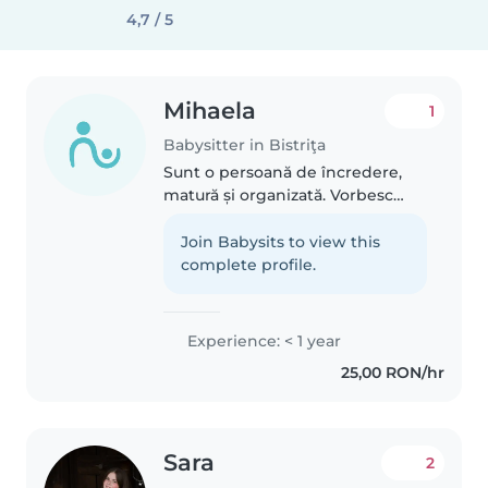
4,7 / 5
Mihaela
1
Babysitter in Bistriţa
Sunt o persoană de încredere,
matură și organizată. Vorbesc
fluent limba engleză și am
rezultate foarte bune la școală,
Join Babysits to view this
ceea ce îmi permite să ofer
complete profile.
ajutor și la teme sau la învățarea..
Experience: < 1 year
25,00 RON/hr
Sara
2