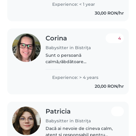
Experience: < 1 year
30,00 RON/hr
Corina
4
Babysitter in Bistriţa
Sunt o persoană
calmă,răbdătoare
prietenoasă.Am avut grijă de
persoane vârstnice în Germania
Experience: > 4 years
9 ani am o fetiță de 3 ani și 7 luni
20,00 RON/hr
,am urmat 3 cursuri de calificare
de îngrijire bătrâni,îngrijire..
Patricia
Babysitter in Bistriţa
Dacă ai nevoie de cineva calm,
atent și responsabil pentru