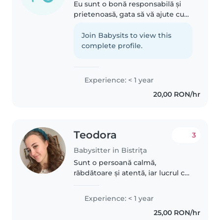
Eu sunt o bonă responsabilă și
prietenoasă, gata să vă ajute cu
copiii dvs. Sunt certificată în
prim ajutor și am experiență cu
Join Babysits to view this
copii de vârste diferite, de la
complete profile.
preșcolari până la adolescenți...
Experience: < 1 year
20,00 RON/hr
Teodora
3
Babysitter in Bistriţa
Sunt o persoană calmă,
răbdătoare și atentă, iar lucrul cu
copiii este o activitate care mă
împlinește cu adevărat. Îmi place
Experience: < 1 year
să petrec timp cu cei mici, să le
25,00 RON/hr
ofer siguranță, grijă..