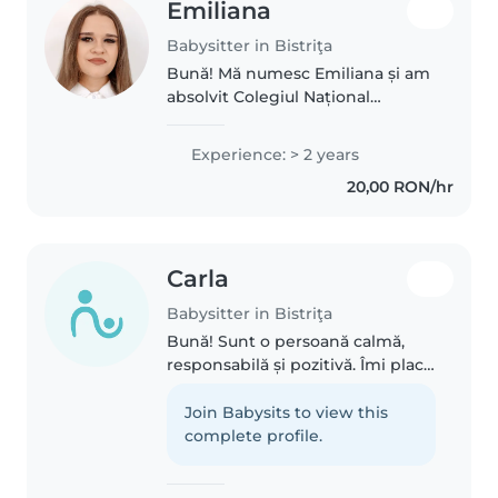
Emiliana
Babysitter in Bistriţa
Bună! Mă numesc Emiliana și am
absolvit Colegiul Național
„Andrei Mureșanu”, profil
Matematică–Informatică, intensiv
Experience: > 2 years
Informatică. Sunt o persoană
20,00 RON/hr
responsabilă, răbdătoare și
empatică,..
Carla
Babysitter in Bistriţa
Bună! Sunt o persoană calmă,
responsabilă și pozitivă. Îmi place
să petrec timp cu copiii, să mă
joc cu ei, să le citesc povești și să
Join Babysits to view this
găsim împreună activități care îi
complete profile.
fac fericiți...