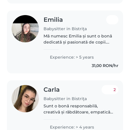
Emilia
Babysitter in Bistriţa
Mă numesc Emilia și sunt o bonă
dedicată și pasionată de copii.
Am 5 ani de experiență în
îngrijirea copiilor de toate
Experience: > 5 years
vârstele, de la bebeluși până la
31,00 RON/hr
adolescenți. Sunt empatică,..
Carla
2
Babysitter in Bistriţa
Sunt o bonă responsabilă,
creativă și răbdătoare, empatică
si deschisă în a experimenta
mereu lucruri noi. Am o
Experience: > 4 years