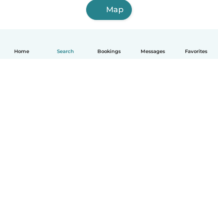
Map
Home
Search
Bookings
Messages
Favorites
English
How it works
Help
Terms & Privacy
Pricing
Company details
Babysits for Work
Community standards