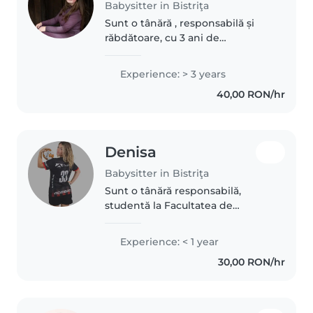
Babysitter in Bistriţa
Sunt o tânără , responsabilă și
răbdătoare, cu 3 ani de
experiență în îngrijirea copiilor
de toate vârstele - de la bebeluși
Experience: > 3 years
la școlari. Deși nu am certificare
40,00 RON/hr
de prim ajutor, mă ocup..
Denisa
Babysitter in Bistriţa
Sunt o tânără responsabilă,
studentă la Facultatea de
Educație Fizică și Sport. Ador să
petrec timp cu copiii,avand in
Experience: < 1 year
vedere ca am doi frati mai mici
30,00 RON/hr
de care am avut grija pe
parcursul..