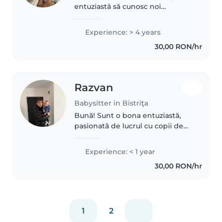
entuziastă să cunosc noi
oportunități.
Experience: > 4 years
30,00 RON/hr
Razvan
Babysitter in Bistriţa
Bună! Sunt o bona entuziastă,
pasionată de lucrul cu copii de
toate vârstele. Mă simt
confortabil cu animalele de
Experience: < 1 year
companie, gătitul, treburile
30,00 RON/hr
casnice și chiar cu ajutorul la
teme...
1
2