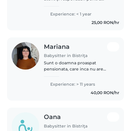
copilul tău, s-ar putea să fim un
match bun 😊 Îmi place să petrec
Experience: < 1 year
timp cu copiii, să mă joc, să-i
25,00 RON/hr
ascult și să le ofer siguranță..
Mariana
Babysitter in Bistriţa
Sunt o doamna proaspat
pensionata, care inca nu are
nepoti dar care iubeste foarte
mult copiii si animalele. Mi-as
Experience: > 11 years
dori sa ingrijesc un copilas
40,00 RON/hr
deoarece momentan, fiind
obisnuita sa..
Oana
Babysitter in Bistriţa