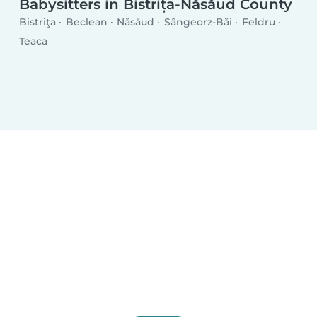
Babysitters in Bistrița-Năsăud County
Bistriţa
Beclean
Năsăud
Sângeorz-Băi
Feldru
Teaca