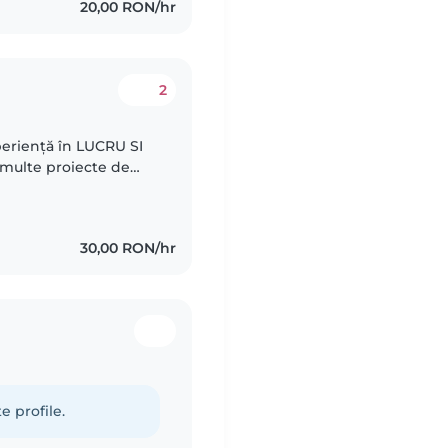
20,00 RON/hr
2
periență în LUCRU SI
 multe proiecte de
m lucrat cu copii cu
30,00 RON/hr
e profile.