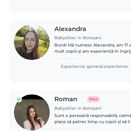
Alexandra
Babysitter in Botoșani
Bună! Mă numesc Alexandra, am 17 an
mult copiii și am experiență în îngri
mai mulți ani am avut grijă de fratel
ani și..
Experience: general.experience.
Roman
New
Babysitter in Botoșani
Sunt o persoană responsabilă, calmă 
place să petrec timp cu copiii și să îi
dezvolte într-un mediu sigur și plăcut.