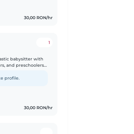
30,00 RON/hr
1
astic babysitter with
rs, and preschoolers.
 and helping with
e profile.
30,00 RON/hr