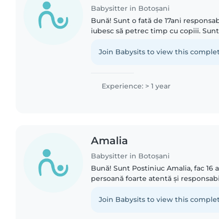
Babysitter in Botoșani
Bună! Sunt o fată de 17ani responsabi
iubesc să petrec timp cu copiii. Sunt
și îmi place să îi implic în activități cr
multe..
Join Babysits to view this complet
Experience: > 1 year
Amalia
Babysitter in Botoșani
Bună! Sunt Postiniuc Amalia, fac 16 a
persoană foarte atentă și responsab
am un frate de 2 ani care îmi este lăsa
Am..
Join Babysits to view this complet