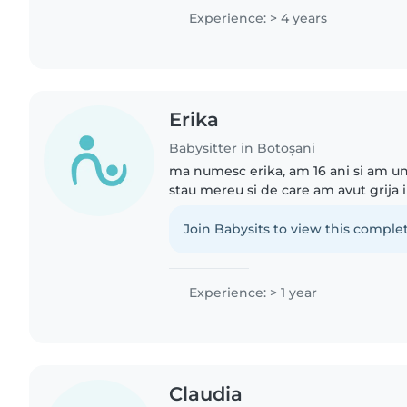
teme,..
Experience: > 4 years
Erika
Babysitter in Botoșani
ma numesc erika, am 16 ani si am un
stau mereu si de care am avut grija 
bebelus. Sunt in clasa a 11a la Colegiu
Botosani,..
Join Babysits to view this complet
Experience: > 1 year
Claudia