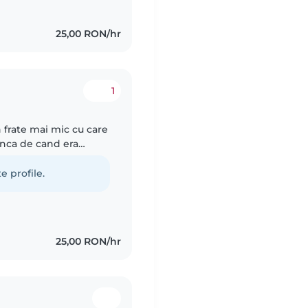
25,00 RON/hr
1
 frate mai mic cu care
inca de cand era
l National A.T. Laurian,
e profile.
25,00 RON/hr