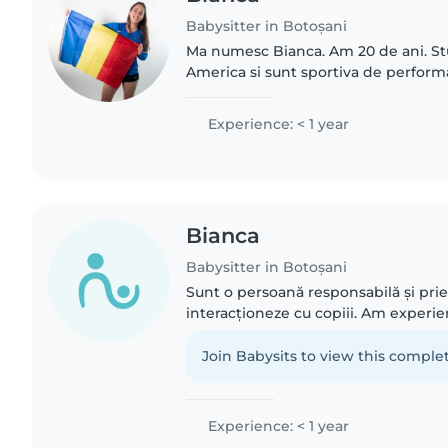
Babysitter in Botoșani
Ma numesc Bianca. Am 20 de ani. Stu
America si sunt sportiva de performa
toata inima mea, am o nepoata de 9 
petrec timpul..
Experience: < 1 year
Bianca
Babysitter in Botoșani
Sunt o persoană responsabilă și prie
interacționeze cu copiii. Am experien
copiilor de vârste cuprinse între 1 și 
confortabilă cu..
Join Babysits to view this complet
Experience: < 1 year