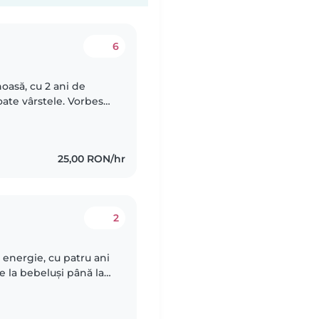
6
oasă, cu 2 ani de
toate vârstele. Vorbesc
p la lectură, muzică și
25,00 RON/hr
2
 energie, cu patru ani
de la bebeluși până la
 să organizez