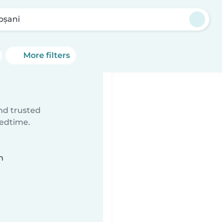
oșani
More filters
ind trusted
bedtime.
n