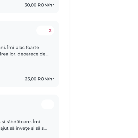
30,00 RON/hr
2
i. Îmi plac foarte
jirea lor, deoarece de
e meu, care este cu 5
25,00 RON/hr
și răbdătoare. Îmi
 ajut să învețe și să se
 Pot să îi ajut la