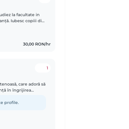
diez la facultate in
nță. Iubesc copiii din
luni cu care imi
30,00 RON/hr
1
tenoasă, care adoră să
ță în îngrijirea
8 ani. Sunt
e profile.