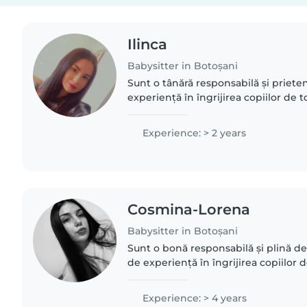
Ilinca
Babysitter in Botoșani
Sunt o tânără responsabilă și prieten
experiență în îngrijirea copiilor de 
fluent română, și franceză și mă price
jocuri...
Experience: > 2 years
Cosmina-Lorena
Babysitter in Botoșani
Sunt o bonă responsabilă și plină de
de experiență în îngrijirea copiilor 
școlari. Vorbesc engleză și îmi place
activități..
Experience: > 4 years