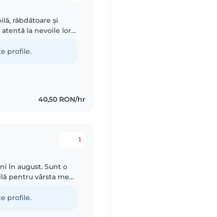
lă, răbdătoare și
 atentă la nevoile lor
eative, jocuri și,
e profile.
40,50 RON/hr
1
ni în august. Sunt o
ilă pentru vârsta mea,
t în grija fara frica!
e profile.