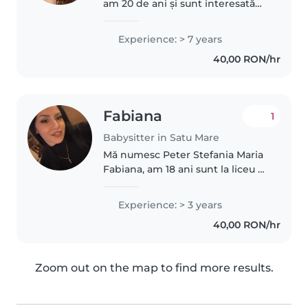
am 20 de ani și sunt interesată
de postul de bonă. Provin dintr-o
familie numeroasă, având 11 frați,
Experience: > 7 years
iar acest lucru m-a ajutat să
40,00 RON/hr
dobândesc experiență..
Fabiana
1
Babysitter in Satu Mare
Mă numesc Peter Stefania Maria
Fabiana, am 18 ani sunt la liceu si
am programul foarte scurt sunt
la liceu pana la orele 12 , 14 si 15 .
Experience: > 3 years
Am un frate mai micut (6 ani ,
40,00 RON/hr
spectru autist..
Zoom out on the map to find more results.