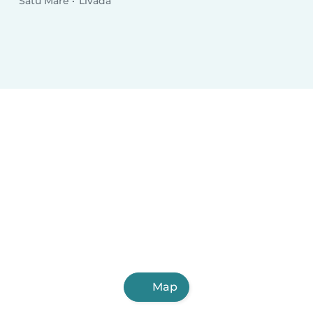
Satu Mare
Livada
Map