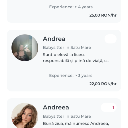
este ceva ce îmi face cu adevărat
Experience: > 4 years
plăcere. Îmi place să petrec timp
25,00 RON/hr
cu ei, să mă joc, dar și să..
Andrea
Babysitter in Satu Mare
Sunt o elevă la liceu,
responsabilă și plină de viață, cu
3 ani de experiență în îngrijirea
copiilor, fiind elevă la liceu
Experience: > 3 years
pedagogic. Mă simt confortabilă
22,00 RON/hr
cu animalele de companie,..
Andreea
1
Babysitter in Satu Mare
Bună ziua, mă numesc Andreea,