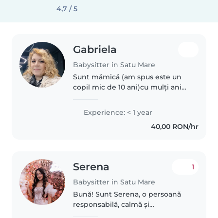
4,7 / 5
Gabriela
Babysitter in Satu Mare
Sunt mămică (am spus este un
copil mic de 10 ani)cu mulți ani
de experiență în îngrijirea și
educarea copiilor de toate
Experience: < 1 year
vârstele. Îmi place să citesc, să
40,00 RON/hr
desenez și să organizez jocuri..
Serena
1
Babysitter in Satu Mare
Bună! Sunt Serena, o persoană
responsabilă, calmă și
răbdătoare, iar lucrul cu copiii