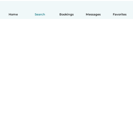
Home
Search
Bookings
Messages
Favorites
English
How it works
Help
Terms & Privacy
Pricing
Company details
Babysits for Work
Community standards
© Babysits B.V.