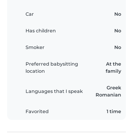
Car
No
Has children
No
Smoker
No
Preferred babysitting
At the
location
family
Greek
Languages that I speak
Romanian
Favorited
1 time