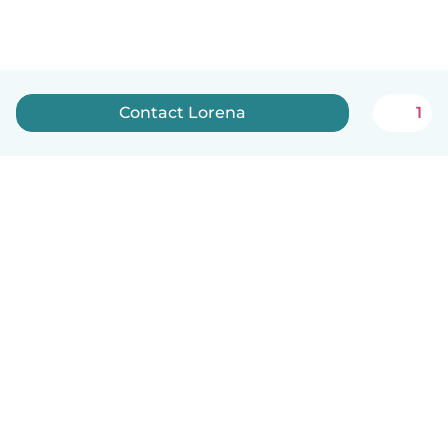
Contact Lorena
1
English
How it works
Help
Terms & Privacy
Pricing
Company details
Babysits for Work
Community standards