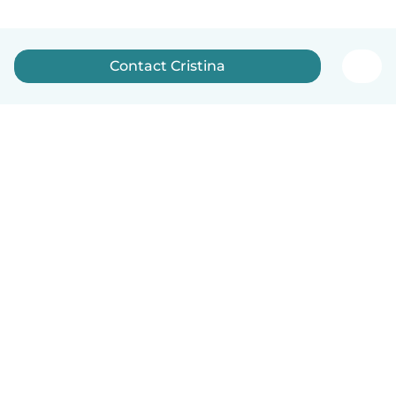
Contact Cristina
English
How it works
Help
Terms & Privacy
Pricing
Company details
Babysits for Work
Community standards