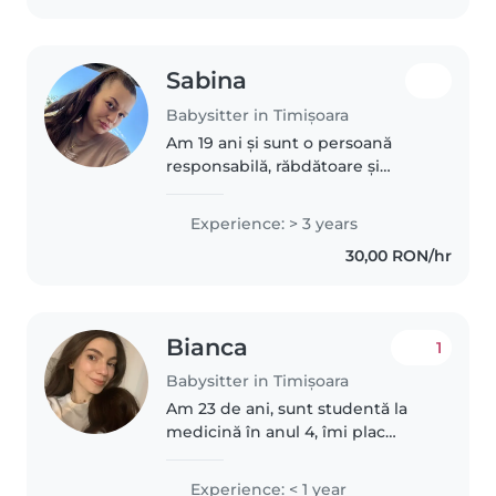
Sabina
Babysitter in Timișoara
Am 19 ani și sunt o persoană
responsabilă, răbdătoare și
atentă la nevoile copiilor. Am
absolvit liceul de educatori-
Experience: > 3 years
puericultori, unde am dobândit
30,00 RON/hr
atât cunoștințe teoretice, cât și..
Bianca
1
Babysitter in Timișoara
Am 23 de ani, sunt studentă la
medicină în anul 4, îmi plac
copiii, am avut grijă de fratele
meu de la vârsta de câteva luni
Experience: < 1 year