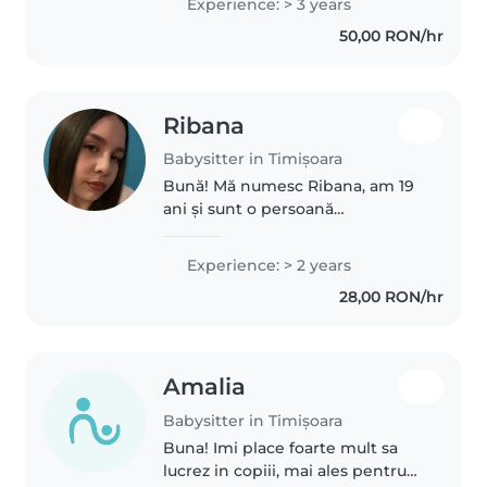
Experience: > 3 years
formându-mă în domeniul
50,00 RON/hr
logopediei. De asemenea, mă..
Ribana
Babysitter in Timișoara
Bună! Mă numesc Ribana, am 19
ani și sunt o persoană
responsabilă, răbdătoare și
prietenoasă, care iubește atât
Experience: > 2 years
copiii, cât și animalele. Îmi place
28,00 RON/hr
să petrec timp cu cei mici, să îi..
Amalia
Babysitter in Timișoara
Buna! Imi place foarte mult sa
lucrez in copiii, mai ales pentru