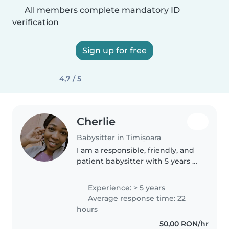
All members complete mandatory ID
verification
Sign up for free
4,7 / 5
Cherlie
Babysitter in Timișoara
I am a responsible, friendly, and
patient babysitter with 5 years of
experience caring for children,
from toddlers to school-aged
Experience: > 5 years
kids. I speak English, French, and
Average response time: 22
Romanian, and I..
hours
50,00 RON/hr