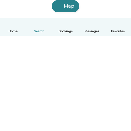
Map
Home
Search
Bookings
Messages
Favorites
English
How it works
Help
Terms & Privacy
Pricing
Company details
Babysits for Work
Community standards