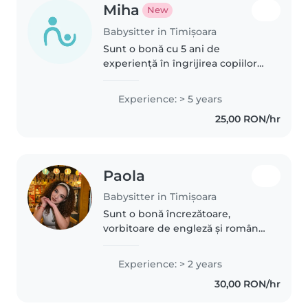
Miha
New
Babysitter in Timișoara
Sunt o bonă cu 5 ani de
experiență în îngrijirea copiilor
de la bebeluși până la școlari
mici. Sunt responsabilă, calmă și
Experience: > 5 years
comunicativă, cu abilități în citit,
25,00 RON/hr
vorbit și jocuri educative...
Paola
Babysitter in Timișoara
Sunt o bonă încrezătoare,
vorbitoare de engleză și română,
cu 2 ani de experiență în
îngrijirea copiilor de toate
Experience: > 2 years
vârstele, inclusiv cei cu nevoi
30,00 RON/hr
speciale. Îmi place să petrec
timp..