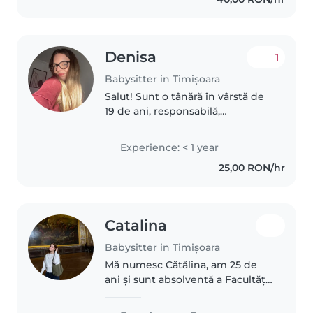
împreună cu mamaica în vârstă
de 1 an ( acum împlinesc..
Denisa
1
Babysitter in Timișoara
Salut! Sunt o tânără în vârstă de
19 de ani, responsabilă,
distractivă și empatică, care
iubește să lucreze cu copii de
Experience: < 1 year
toate vârstele. Am experiență
25,00 RON/hr
variată și sunt confortabilă cu..
Catalina
Babysitter in Timișoara
Mă numesc Cătălina, am 25 de
ani și sunt absolventă a Facultății
de Psihologie (studii de licență și
masterat), iar în prezent