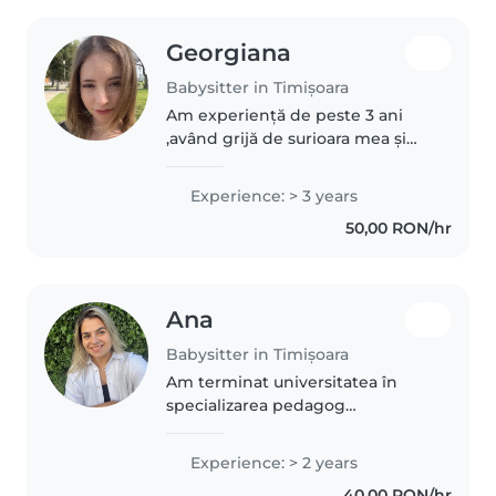
Georgiana
Babysitter in Timișoara
Am experiență de peste 3 ani
,având grijă de surioara mea și
alți copilași între vârstele de 3-8
ani. Sunt o tânără responsabilă,
Experience: > 3 years
creativă și sociabilă, ador
50,00 RON/hr
animalele de companie,..
Ana
Babysitter in Timișoara
Am terminat universitatea în
specializarea pedagog
învățământului primar și
preșcolar În acest timp am avut
Experience: > 2 years
grijă de 2 copii gemeni
40,00 RON/hr