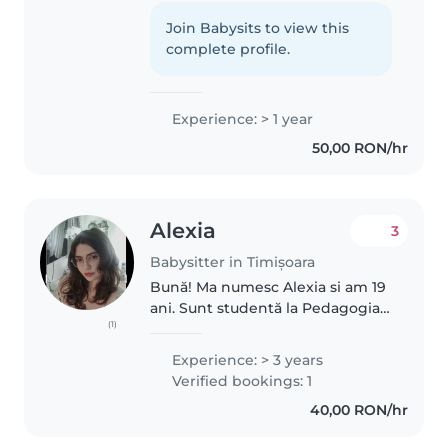
ca sunt eleva intr-un liceu pe
profil pedagogic. Am experienta
Join Babysits to view this
cu bebelusi (3 luni – 3 ani) si copii
complete profile.
mici (3 ani -..
Experience: > 1 year
50,00 RON/hr
Alexia
3
Babysitter in Timișoara
Bună! Ma numesc Alexia si am 19
ani. Sunt studentă la Pedagogia
(1)
Învățământului primar și
preșcolar, si doresc sa continui ca
Experience: > 3 years
educatoare. Sunt o persoană
Verified bookings: 1
foarte răbdătoare, empatică..
40,00 RON/hr