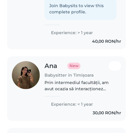
Timișoara, la specializarea
Join Babysits to view this
Educatori-Puericultor. Am
complete profile.
experiență în lucrul cu copiii,
având..
Experience: > 1 year
40,00 RON/hr
Ana
New
Babysitter in Timișoara
Prin intermediul facultății, am
avut ocazia să interacționez
foarte mult cu copiii, participând
la numeroase activități de
Experience: < 1 year
voluntariat care m-au ajutat să-
30,00 RON/hr
mi dezvolt abilitățile de..