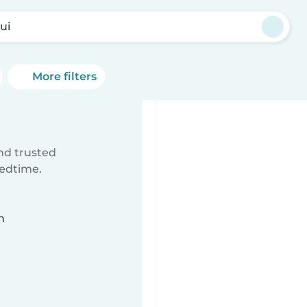
ui
More filters
ind trusted
bedtime.
n