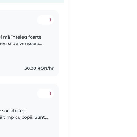
1
și mă înțeleg foarte
meu și de verișoara
ități și jocuri care să
30,00 RON/hr
1
 sociabilă și
ă timp cu copii. Sunt
a 13-14:00) și în