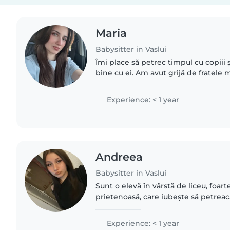
Maria
Babysitter in Vaslui
Îmi place să petrec timpul cu copiii 
bine cu ei. Am avut grijă de fratele 
mea, iar de fiecare dată am găsit activ
îi..
Experience: < 1 year
Andreea
Babysitter in Vaslui
Sunt o elevă în vârstă de liceu, foarte
prietenoasă, care iubește să petreac
disponibilă după orele de școală (de l
weekenduri. Dar..
Experience: < 1 year