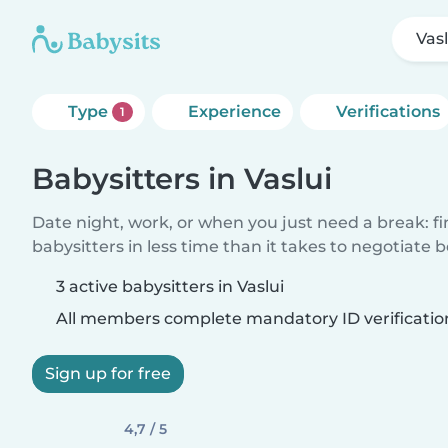
Vasl
Type
Experience
Verifications
1
Babysitters in Vaslui
Date night, work, or when you just need a break: f
babysitters in less time than it takes to negotiate 
3 active babysitters in Vaslui
All members complete mandatory ID verificatio
Sign up for free
4,7 / 5