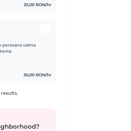
25,00 RON/hr
 o persoana calma
atenta
30,00 RON/hr
results.
neighborhood?