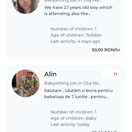
We have 2.1 years old boy which
is attending also the
kindergarten in the first part of
the day but sometimes is ill and
Number of children: 1
he stays home. I am pregnant
Age of children:
Toddler
and I would need some help
Last activity: 4 days ago
with..
50,00 RON/hr
Alin
17
Babysitting job in Cluj-Napoca
Salutare , căutăm o bona pentru
bebelușa de 7 lunite , pentru
program ne putem pune de
acord !
Number of children: 1
Age of children:
Baby
Last activity: today