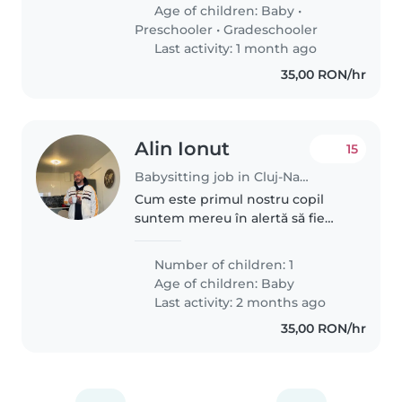
elev. Suntem în căutarea unei
Age of children:
Baby
•
persoane care se..
Preschooler
•
Gradeschooler
Last activity: 1 month ago
35,00 RON/hr
Alin Ionut
15
Babysitting job in Cluj-Napoca
Cum este primul nostru copil
suntem mereu în alertă să fie
totul bine și soția mea pare cam
obosită puțin , suntem oameni
Number of children: 1
serioși și respectuoși căutăm o
Age of children:
Baby
bonă calmă și de încredere..
Last activity: 2 months ago
35,00 RON/hr