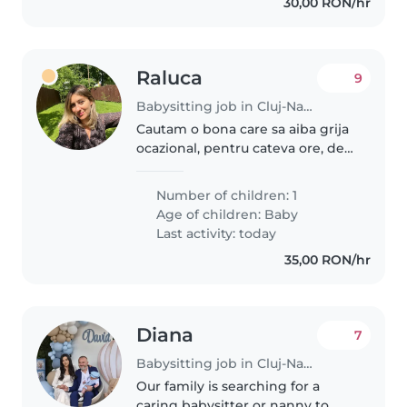
30,00 RON/hr
Raluca
9
Babysitting job in Cluj-Napoca
Cautam o bona care sa aiba grija
ocazional, pentru cateva ore, de
bebelusul nostru de 5 saptamani.
Number of children: 1
Age of children:
Baby
Last activity: today
35,00 RON/hr
Diana
7
Babysitting job in Cluj-Napoca
Our family is searching for a
caring babysitter or nanny to