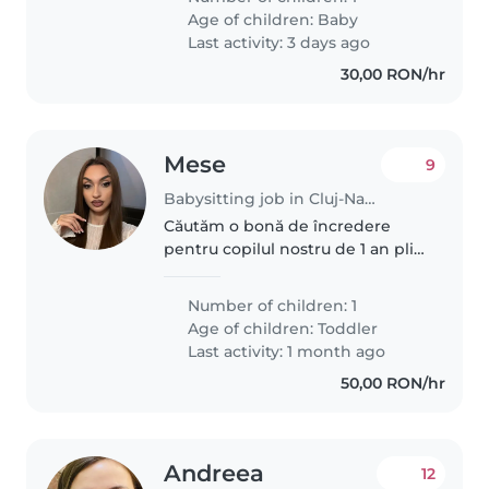
Preferăm ca bona să fie
Age of children:
Baby
confortabilă să gătească pentru
Last activity: 3 days ago
ea,..
30,00 RON/hr
Mese
9
Babysitting job in Cluj-Napoca
Căutăm o bonă de încredere
pentru copilul nostru de 1 an plin
de energie și curiositate. Ne-am
dorit ca cineva să se ocupe de el
Number of children: 1
în timpul săptămânii. Dacă ești
Age of children:
Toddler
pasionat de copii și..
Last activity: 1 month ago
50,00 RON/hr
Andreea
12