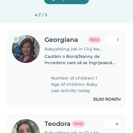
4,7 / 5
Georgiana
1
New
Babysitting job in Cluj-Napoca
Cautăm o Bonă/Nanny de
încredere care să se îngrijească
frumos de copilul nostru de 2
săptămâni, un bebeluș calm și
Number of children: 1
iubitor. Prioritar este să știe cum
Age of children:
Baby
să țină în brațe un nou-născut,..
Last activity: today
35,00 RON/hr
Teodora
4
New
Babysitting job in Cluj-Napoca