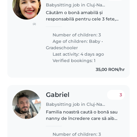
Babysitting job in Cluj-Napoca
Căutăm o bonă amabilă și
responsabilă pentru cele 3 fete,
(2)
un bebeluș și doi copii de vârstă
școlară. Copiii noștri sunt curioși,
Number of children: 3
prietenoși și energici. Uneori am
Age of children:
Baby
•
nevoie de ajutor..
Gradeschooler
Last activity: 4 days ago
Verified bookings: 1
35,00 RON/hr
Gabriel
3
Babysitting job in Cluj-Napoca
Familia noastră caută o bonă sau
nanny de încredere care să aibă
grijă de cei trei copiii ai noștri -
un bebeluș, un preșcolar și un
Number of children: 3