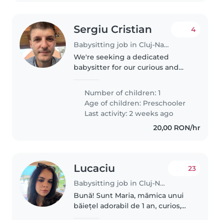
Sergiu Cristian
4
Babysitting job in Cluj-Napoca
We're seeking a dedicated
babysitter for our curious and
energetic preschooler. Our little
one is full of energy and always
Number of children: 1
eager to learn. We'd love
Age of children:
Preschooler
someone
Last activity: 2 weeks ago
20,00 RON/hr
Lucaciu
23
Babysitting job in Cluj-Napoca
Bună! Sunt Maria, mămica unui
băiețel adorabil de 1 an, curios,
vesel și plin de energie. Căutăm