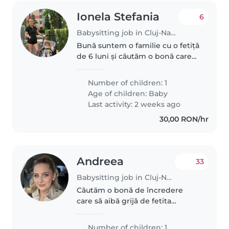
Ionela Stefania
6
Babysitting job in Cluj-Napoca
Bună suntem o familie cu o fetiță
de 6 luni și căutăm o bonă care
are experiență cu copii mici și e
comunicativă și liniștită
Number of children: 1
Age of children:
Baby
Last activity: 2 weeks ago
30,00 RON/hr
Andreea
33
Babysitting job in Cluj-Napoca
Căutăm o bonă de încredere
care să aibă grijă de fetita
noastra de 1 an si 2 luni aprox de
3 zile pe saptamana cate 6 ore.
Number of children: 1