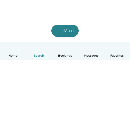
Map
Home
Search
Bookings
Messages
Favorites
English
How it works
Help
Terms & Privacy
Pricing
Company details
Babysits for Work
Community standards