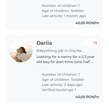
o bonă blândă, responsabilă și
Number of children: 1
iubitoare de copii, care să ne
Age of children:
Toddler
devină un sprijin de..
Last activity: 1 month ago
40,00 RON/hr
Dariia
71
Babysitting job in Cluj-Napoca
Looking for a nanny for a 2.3 year
old boy for part-time (one half of
the day) • English-speaking •
Experience with toddlers is a
Number of children: 1
must • Active, loving, and happy
Age of children:
Toddler
to play, read,..
Last activity: 2 days ago
Verified bookings: 1
40,00 RON/hr