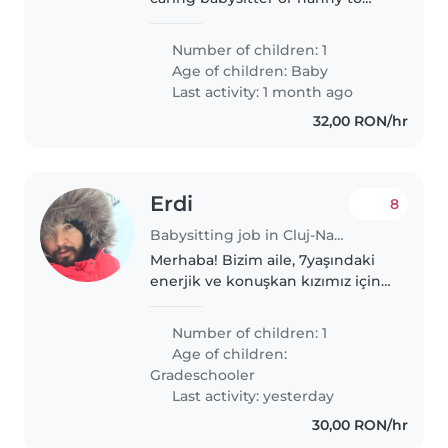
look after our bright and playful
baby. Somebody who enjoys
Number of children: 1
making little ones laugh and
Age of children:
Baby
feels comfortable caring for a..
Last activity: 1 month ago
32,00 RON/hr
Erdi
8
Babysitting job in Cluj-Napoca
Merhaba! Bizim aile, 7yaşındaki
enerjik ve konuşkan kızımız için
bir bebek bakıcısı arıyoruz. Rusça
konuşabilen biri tercih ediyoruz.
Number of children: 1
Ev işleri ve okul ödevi yardımı
Age of children:
yapabilen, meraklı..
Gradeschooler
Last activity: yesterday
30,00 RON/hr