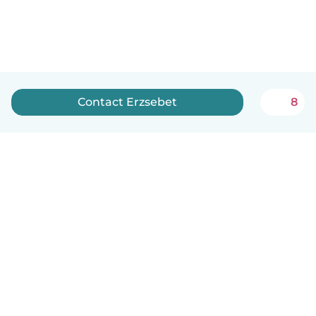
Contact Erzsebet
8
English
How it works
Help
Terms & Privacy
Pricing
Company details
Babysits for Work