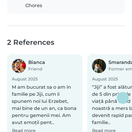
Chores
2 References
Bianca
Smarand
Friend
Former em
August 2025
August 2025
M am bucurat sa o am in
“Jiji” a fost alătu
familie pe Jiji, cum ii
de S din primele 
spunem noi lui Erzebet,
viață până când 
mai bine de un an, ca bona
noastră a mers la
pentru gemenii mei. Am
devenit rapid pa
avut emoții pent..
familie..
Read more
Read more