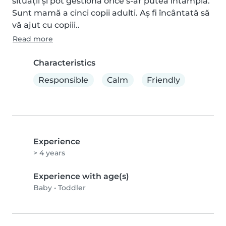
situații și pot gestiona orice s-ar putea întâmpla. 
Sunt mamă a cinci copii adulti. Aș fi încântată să 
vă ajut cu copiii..
Read more
Characteristics
Responsible
Calm
Friendly
Experience
> 4 years
Experience with age(s)
Baby
•
Toddler