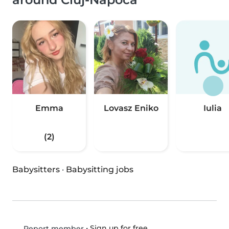
Emma
Lovasz Eniko
Iulia
(2)
Babysitters
·
Babysitting jobs
•
Sign up for free
Report member