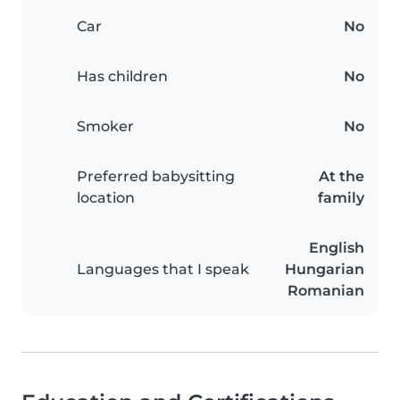
Car
No
Has children
No
Smoker
No
Preferred babysitting
At the
location
family
English
Languages that I speak
Hungarian
Romanian