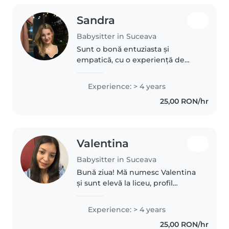
Sandra
Babysitter in Suceava
Sunt o bonă entuziasta și
empatică, cu o experiență de
aprox. 3 ani în îngrijirea copiilor
de toate vârstele, de la bebeluși
Experience: > 4 years
până la adolescenți. În prezent
25,00 RON/hr
sunt absolventa a liceului...
Valentina
Babysitter in Suceava
Bună ziua! Mă numesc Valentina
și sunt elevă la liceu, profil
pedagogic. Încă de mică mi-au
plăcut foarte mult copiii, iar din
Experience: > 4 years
dorința de a petrece timp cu ei și
25,00 RON/hr
de ai ajuta să se..