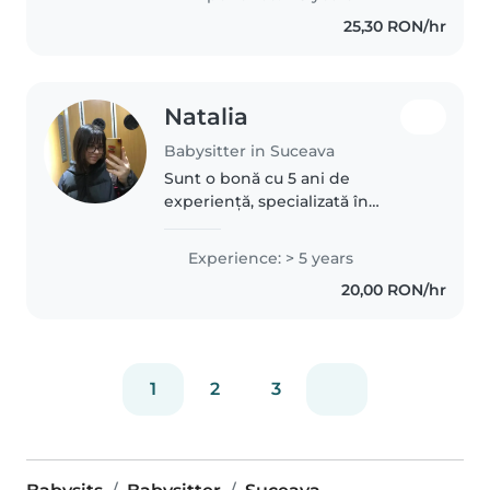
cu copiii și să contribui la
25,30 RON/hr
dezvoltarea lor într-un mediu..
Natalia
Babysitter in Suceava
Sunt o bonă cu 5 ani de
experiență, specializată în
îngrijirea copiilor de toate
vârstele. Sunt foarte prietenoasă
Experience: > 5 years
și empată, iar copiii se simt
20,00 RON/hr
confortabil în prezența mea.
Sunt confortabilă..
1
2
3