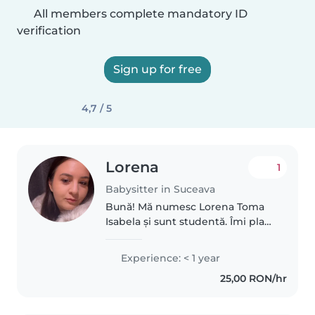
All members complete mandatory ID
verification
Sign up for free
4,7 / 5
Lorena
1
Babysitter in Suceava
Bună! Mă numesc Lorena Toma
Isabela și sunt studentă. Îmi plac
foarte mult copiii și sunt o
persoană responsabilă, calmă și
Experience: < 1 year
veselă. Fiind studentă, am un
25,00 RON/hr
program flexibil și mă pot..