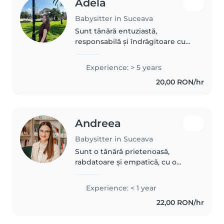
Adela
Babysitter in Suceava
Sunt tânără entuziastă,
responsabilă și îndrăgitoare cu
copiii, cu 5 ani de experiență în
îngrijirea celor de la cel mai mic
Experience: > 5 years
până la școlari. Placerea mea
20,00 RON/hr
este să citesc, să desenez..
Andreea
Babysitter in Suceava
Sunt o tânără prietenoasă,
rabdatoare și empatică, cu o
pasiune pentru munca cu copii.
Am absolvit Liceul Pedagogic,
Experience: < 1 year
unde am dobândit cunoștințe
22,00 RON/hr
psihopedagogice și experiență
practică..