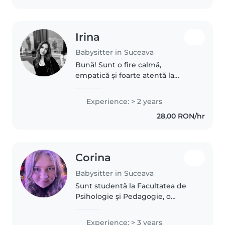
Irina
Babysitter in Suceava
Bună! Sunt o fire calmă,
empatică și foarte atentă la
nevoile celor mici. Cred că
fiecare moment petrecut cu
Experience: > 2 years
copiii este o oportunitate de
28,00 RON/hr
învățare prin joacă. Mă asigur
mereu că mediul..
Corina
Babysitter in Suceava
Sunt studentă la Facultatea de
Psihologie şi Pedagogie, o
persoană empatică, responsabilă
și răbdătoare. Îmi place să lucrez
Experience: > 3 years