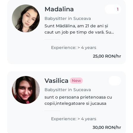
Madalina
1
Babysitter in Suceava
Sunt Mădălina, am 21 de ani și
caut un job pe timp de vară. Sunt
studentă la două facultăți. Am
experiență cu copii cu vârste
Experience: > 4 years
cuprinse între 0-7 ani. Am avut
25,00 RON/hr
grijă de băieți in majoritatea..
Vasilica
New
Babysitter in Suceava
sunt o persoana prietenoasa cu
copii,intelegatoare si jucausa
Experience: > 4 years
30,00 RON/hr