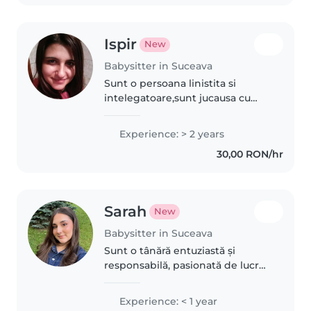
Ispir
New
Babysitter in Suceava
Sunt o persoana linistita si
intelegatoare,sunt jucausa cu
copii
Experience: > 2 years
30,00 RON/hr
Sarah
New
Babysitter in Suceava
Sunt o tânără entuziastă și
responsabilă, pasionată de lucru
cu copiii. Am experiență în
îngrijirea și distracția celor mici,
Experience: < 1 year
de la preșcolari la adolescenți.