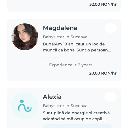
32,00 RON/hr
Vorbesc fluent atât română,..
Magdalena
Babysitter in Suceava
Bună!Am 19 ani caut un loc de
muncă ca bonă. Sunt o persoană
calmă, responsabilă, răbdătoare
și atentă cu cei mici. Îmi place să
Experience: > 2 years
petrec timp cu copiii, să mă joc
20,00 RON/hr
cu ei, să îi supraveghez..
Alexia
Babysitter in Suceava
Sunt plină de energie și creativă,
adorând să mă ocup de copii
mici prin activități distractive,