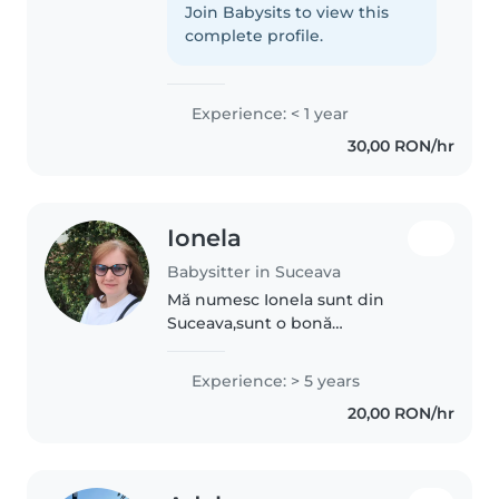
desen sau lucru manual. Vin cu
Join Babysits to view this
multă dragoste și răbdare pentru
complete profile.
cei de la grădiniță..
Experience: < 1 year
30,00 RON/hr
Ionela
Babysitter in Suceava
Mă numesc Ionela sunt din
Suceava,sunt o bonă
responsabilă,cu bun simț,
implicată in îngrijirea copiilor
Experience: > 5 years
colaborez pe termen lung,sunt
20,00 RON/hr
calmă, răbdătoare asta contează
cel mai mult..