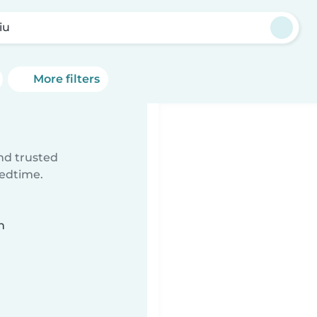
iu
More filters
ind trusted
bedtime.
n