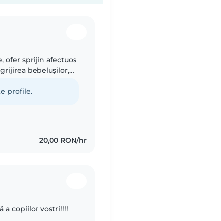
e, ofer sprijin afectuos
grijirea bebelușilor,
eschisă oricărei..
e profile.
20,00 RON/hr
a copiilor vostri!!!!