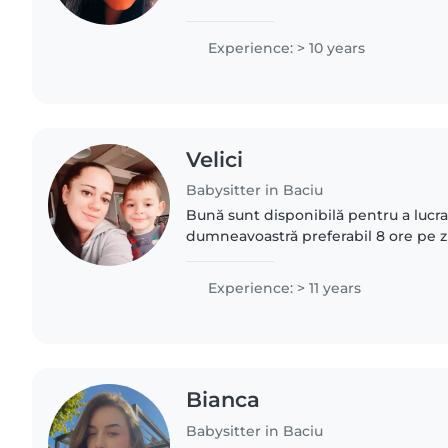
Experience: > 10 years
Velici
Babysitter in Baciu
Bună sunt disponibilă pentru a lucr
dumneavoastră preferabil 8 ore pe 
doriți și nu va deranjează sunt dispu
copilul la mine..
Experience: > 11 years
Bianca
Babysitter in Baciu