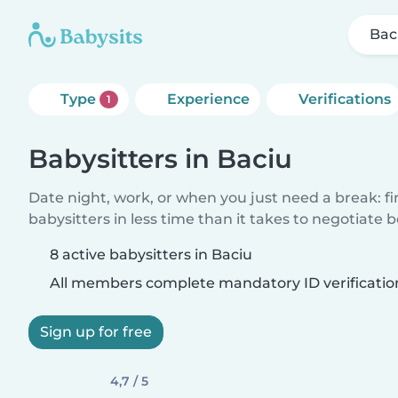
Bac
Type
Experience
Verifications
1
Babysitters in Baciu
Date night, work, or when you just need a break: f
babysitters in less time than it takes to negotiate 
8 active babysitters in Baciu
All members complete mandatory ID verificatio
Sign up for free
4,7 / 5