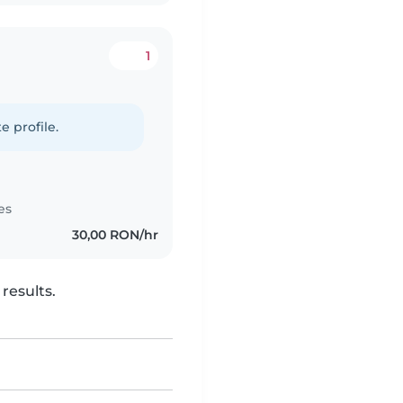
1
e profile.
es
30,00 RON/hr
results.