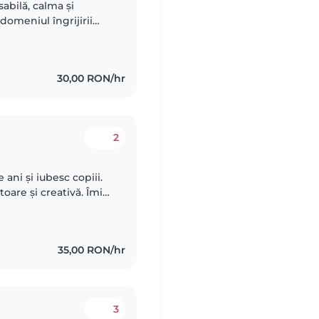
abilă, calma și
omeniul îngrijirii
bebeluși și copii mici,
30,00 RON/hr
2
ni și iubesc copiii.
oare și creativă. Îmi
nd jocuri educative,
35,00 RON/hr
3