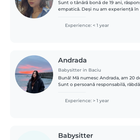
Sunt o tânără bonă de 19 ani, răspons
empatică. Deși nu am experiență în d
copiilor, sunt pasionată să lucrez cu 
ajutându-i..
Experience: < 1 year
Andrada
Babysitter in Baciu
Bună! Mă numesc Andrada, am 20 de a
Sunt o persoană responsabilă, răbdăt
place să petrec timpul cu copiii făcâ
activități..
Experience: > 1 year
Babysitter