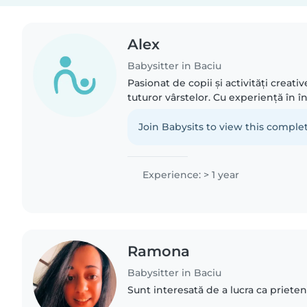
Alex
Babysitter in Baciu
Pasionat de copii și activități creativ
tuturor vârstelor. Cu experiență în în
preșcolarilor și școlarilor mici, sunt d
Join Babysits to view this complet
Experience: > 1 year
Ramona
Babysitter in Baciu
Sunt interesată de a lucra ca prietenă 