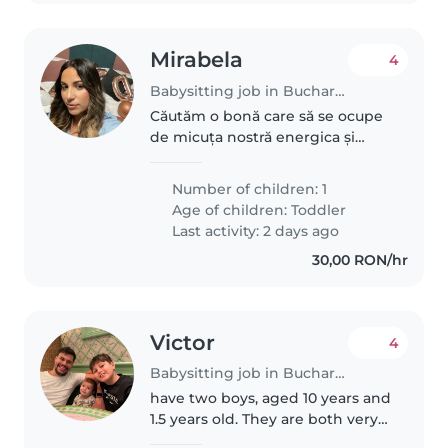
Mirabela
4
Babysitting job in Bucharest
Căutăm o bonă care să se ocupe
de micuța nostră energica și
vorbăreață . Este necesar să fie
confortabilă cu
Number of children: 1
Age of children:
Toddler
Last activity: 2 days ago
30,00 RON/hr
Victor
4
Babysitting job in Bucharest
have two boys, aged 10 years and
1.5 years old. They are both very
calm, gentle, and well-behaved.