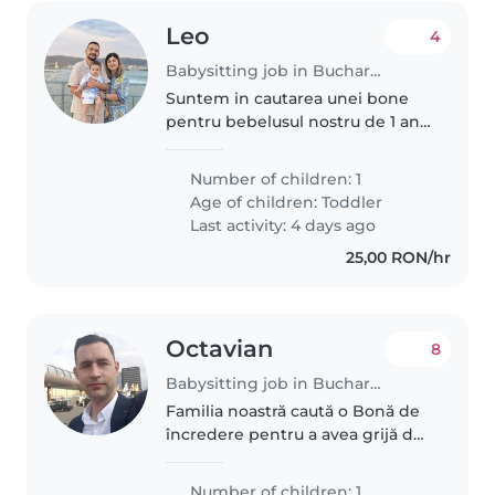
Leo
4
Babysitting job in Bucharest
Suntem in cautarea unei bone
pentru bebelusul nostru de 1 an.
Program de luni pana vineri intre
orele 8 - 16:00. Suntem interesati
Number of children: 1
doar de activitati de bona nu de
Age of children:
Toddler
menaj. Ne intereseaza..
Last activity: 4 days ago
25,00 RON/hr
Octavian
8
Babysitting job in Bucharest
Familia noastră caută o Bonă de
încredere pentru a avea grijă de
micuțul nostru. Preferăm pe
cineva care vorbește românește
Number of children: 1