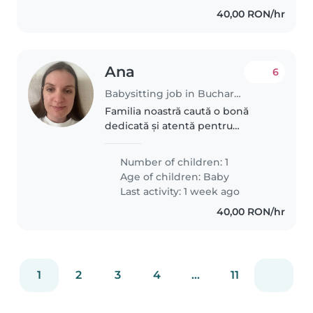
40,00 RON/hr
Ana
6
Babysitting job in Bucharest
Familia noastră caută o bonă
dedicată și atentă pentru
micuțul nostru de aproape 1 an.
Dragostea pentru copii și
Number of children: 1
abilitatea de a transforma orice
Age of children:
Baby
moment într-o joacă sunt
Last activity: 1 week ago
calități..
40,00 RON/hr
1
2
3
4
...
11