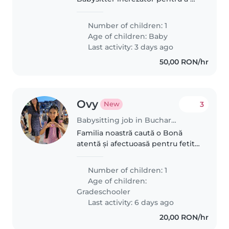
îngriji copilul de 1 an. Copilul
nostru este curios, prietenos și
Number of children: 1
calm, deci căutăm pe cineva
Age of children:
Baby
calm și plin de bunătate. Dacă..
Last activity: 3 days ago
50,00 RON/hr
Ovy
3
New
Babysitting job in Bucharest
Familia noastră caută o Bonă
atentă și afectuoasă pentru fetita
de 8 ani. Are nevoie de cineva
care să o susțină la teme și să se
Number of children: 1
adapteze energiei sale pozitive.
Age of children:
Locuim într-o casă..
Gradeschooler
Last activity: 6 days ago
20,00 RON/hr