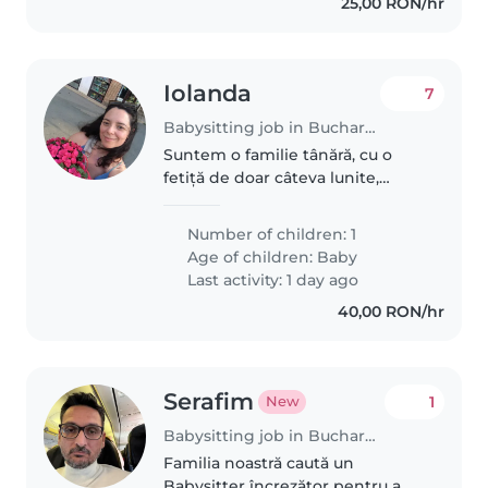
25,00 RON/hr
Iolanda
7
Babysitting job in Bucharest
Suntem o familie tânără, cu o
fetiță de doar câteva lunite,
căutăm pe cineva curat, grijuliu și
empatic căre sa ne ajute cu
Number of children: 1
bebelina noastră și alte treburi
Age of children:
Baby
casnice minore, de rutina.
Last activity: 1 day ago
40,00 RON/hr
Serafim
1
New
Babysitting job in Bucharest
Familia noastră caută un
Babysitter încrezător pentru a ne