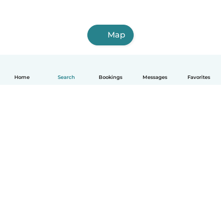
Map
Home
Search
Bookings
Messages
Favorites
English
How it works
Help
Terms & Privacy
Pricing
Company details
Babysits for Work
Community standards