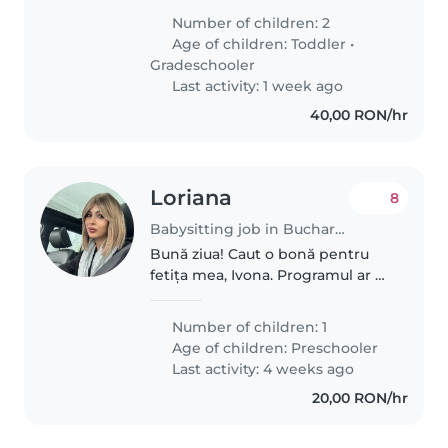
They only speak Portuguese, but
Number of children: 2
my older son knows how to use
Age of children:
Toddler
•
ChatGPT to help with..
Gradeschooler
Last activity: 1 week ago
40,00 RON/hr
Loriana
8
Babysitting job in Bucharest
Bună ziua! Caut o bonă pentru
fetița mea, Ivona. Programul ar fi
de luni până vineri, între orele
07:30 și 13:30. Responsabilitățile
Number of children: 1
sunt simple: * să o scoată puțin în
Age of children:
Preschooler
parc; *..
Last activity: 4 weeks ago
20,00 RON/hr