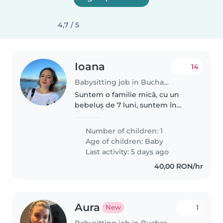
4,7 / 5
Ioana
14
Babysitting job in Bucharest
Suntem o familie mică, cu un
bebeluș de 7 luni, suntem în
căutarea unei bone ocazional
Number of children: 1
Age of children:
Baby
Last activity: 5 days ago
40,00 RON/hr
Aura
1
New
Babysitting job in Bucharest