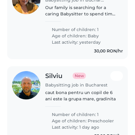
Our family is searching for a
caring Babysitter to spend time
with our cheerful baby explorer.
Looking for someone dedicated
Number of children: 1
to nurture and engage in
Age of children:
Baby
playtime activities for our little..
Last activity: yesterday
30,00 RON/hr
Silviu
New
Babysitting job in Bucharest
caut bona pentru un copil de 6
ani este la grupa mare, gradinita
Number of children: 1
Age of children:
Preschooler
Last activity: 1 day ago