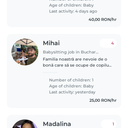
și se simte bine în prezența unei
Age of children:
Baby
pisici persane. Vă rugăm..
Last activity: 4 days ago
40,00 RON/hr
Mihai
4
Babysitting job in Bucharest
Familia noastră are nevoie de o
bonă care să se ocupe de copilul
nostru energic de 7 luni, curajos
și inteligent. trebuie să fie
Number of children: 1
confortabilă cu animalele de
Age of children:
Baby
companie. De asemenea..
Last activity: yesterday
25,00 RON/hr
Madalina
1