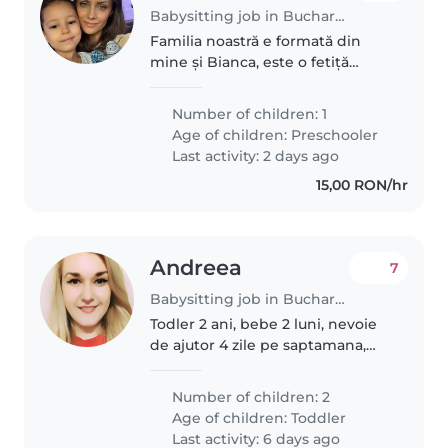
Babysitting job in Bucharest
Familia noastră e formată din
mine și Bianca, este o fetiță
minunată, isteață și
descurcăreață, veselă, amuzantă.
Number of children: 1
E un copil ușor de îndrăgit. Am
Age of children:
Preschooler
nevoie de o persoană care o
Last activity: 2 days ago
poate..
15,00 RON/hr
Andreea
7
Babysitting job in Bucharest
Todler 2 ani, bebe 2 luni, nevoie
de ajutor 4 zile pe saptamana,
maxim 4h/zi. Doar pentru copilul
de 2 ani, activitati si joaca
Number of children: 2
Age of children:
Toddler
Last activity: 6 days ago