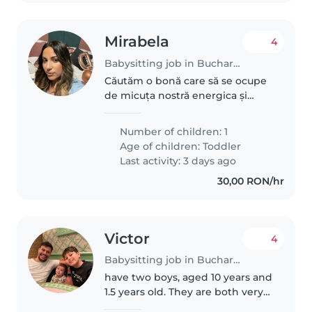
Mirabela
4
Babysitting job in Bucharest
Căutăm o bonă care să se ocupe
de micuța nostră energica și
vorbăreață . Este necesar să fie
confortabilă cu
Number of children: 1
Age of children:
Toddler
Last activity: 3 days ago
30,00 RON/hr
Victor
4
Babysitting job in Bucharest
have two boys, aged 10 years and
1.5 years old. They are both very
calm, gentle, and well-behaved.