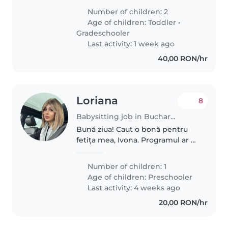
They only speak Portuguese, but
Number of children: 2
my older son knows how to use
Age of children:
Toddler
•
ChatGPT to help with..
Gradeschooler
Last activity: 1 week ago
40,00 RON/hr
Loriana
8
Babysitting job in Bucharest
Bună ziua! Caut o bonă pentru
fetița mea, Ivona. Programul ar fi
de luni până vineri, între orele
07:30 și 13:30. Responsabilitățile
Number of children: 1
sunt simple: * să o scoată puțin în
Age of children:
Preschooler
parc; *..
Last activity: 4 weeks ago
20,00 RON/hr