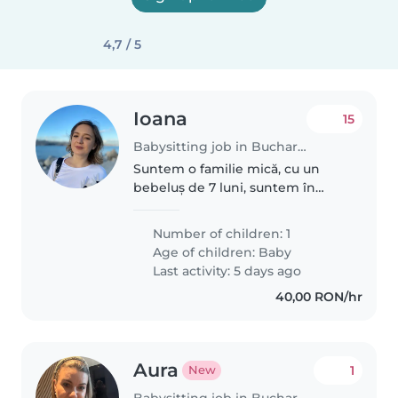
4,7 / 5
Ioana
15
Babysitting job in Bucharest
Suntem o familie mică, cu un
bebeluș de 7 luni, suntem în
căutarea unei bone ocazional
Number of children: 1
Age of children:
Baby
Last activity: 5 days ago
40,00 RON/hr
Aura
1
New
Babysitting job in Bucharest