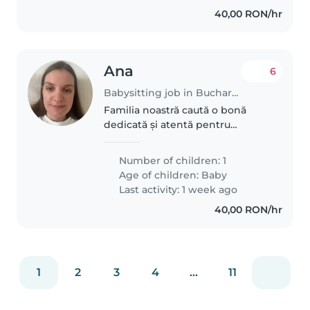
40,00 RON/hr
Ana
6
Babysitting job in Bucharest
Familia noastră caută o bonă
dedicată și atentă pentru
micuțul nostru de aproape 1 an.
Dragostea pentru copii și
Number of children: 1
abilitatea de a transforma orice
Age of children:
Baby
moment într-o joacă sunt
Last activity: 1 week ago
calități..
40,00 RON/hr
1
2
3
4
...
11