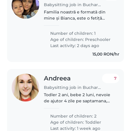
Babysitting job in Bucharest
Familia noastră e formată din
mine și Bianca, este o fetiță
minunată, isteață și
descurcăreață, veselă, amuzantă.
Number of children: 1
E un copil ușor de îndrăgit. Am
Age of children:
Preschooler
nevoie de o persoană care o
Last activity: 2 days ago
poate..
15,00 RON/hr
Andreea
7
Babysitting job in Bucharest
Todler 2 ani, bebe 2 luni, nevoie
de ajutor 4 zile pe saptamana,
maxim 4h/zi. Doar pentru copilul
de 2 ani, activitati si joaca
Number of children: 2
Age of children:
Toddler
Last activity: 1 week ago