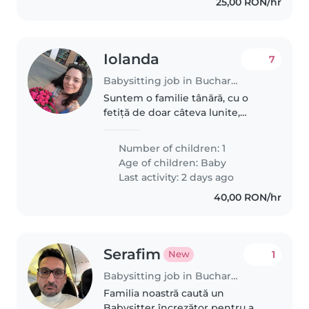
25,00 RON/hr
Iolanda
7
Babysitting job in Bucharest
Suntem o familie tânără, cu o
fetiță de doar câteva lunite,
căutăm pe cineva curat, grijuliu și
empatic căre sa ne ajute cu
Number of children: 1
bebelina noastră și alte treburi
Age of children:
Baby
casnice minore, de rutina.
Last activity: 2 days ago
40,00 RON/hr
Serafim
1
New
Babysitting job in Bucharest
Familia noastră caută un
Babysitter încrezător pentru a ne