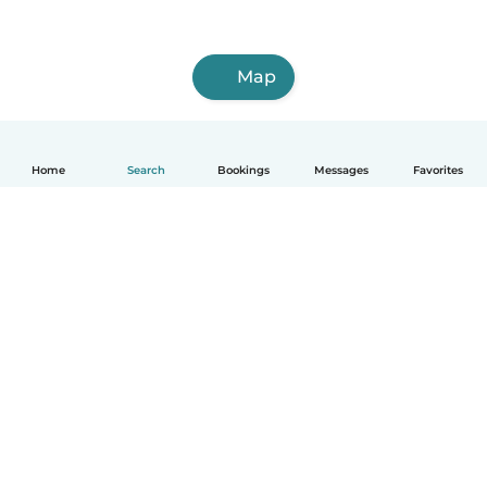
Map
Home
Search
Bookings
Messages
Favorites
English
How it works
Help
Terms & Privacy
Pricing
Company details
Babysits for Work
Community standards