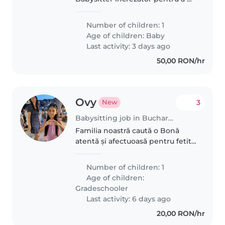
îngriji copilul de 1 an. Copilul
nostru este curios, prietenos și
Number of children: 1
calm, deci căutăm pe cineva
Age of children:
Baby
calm și plin de bunătate. Dacă..
Last activity: 3 days ago
50,00 RON/hr
Ovy
3
New
Babysitting job in Bucharest
Familia noastră caută o Bonă
atentă și afectuoasă pentru fetita
de 8 ani. Are nevoie de cineva
care să o susțină la teme și să se
Number of children: 1
adapteze energiei sale pozitive.
Age of children:
Locuim într-o casă..
Gradeschooler
Last activity: 6 days ago
20,00 RON/hr