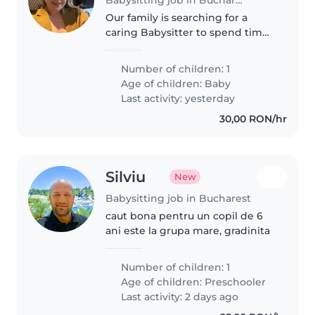
Our family is searching for a
caring Babysitter to spend time
with our cheerful baby explorer.
Looking for someone dedicated
Number of children: 1
to nurture and engage in
Age of children:
Baby
playtime activities for our little..
Last activity: yesterday
30,00 RON/hr
Silviu
New
Babysitting job in Bucharest
caut bona pentru un copil de 6
ani este la grupa mare, gradinita
Number of children: 1
Age of children:
Preschooler
Last activity: 2 days ago