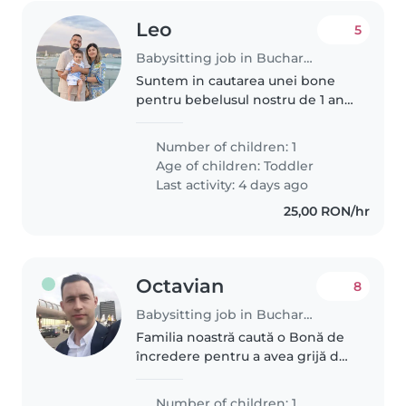
Leo
5
Babysitting job in Bucharest
Suntem in cautarea unei bone
pentru bebelusul nostru de 1 an.
Program de luni pana vineri intre
orele 8 - 16:00. Suntem interesati
Number of children: 1
doar de activitati de bona nu de
Age of children:
Toddler
menaj. Ne intereseaza..
Last activity: 4 days ago
25,00 RON/hr
Octavian
8
Babysitting job in Bucharest
Familia noastră caută o Bonă de
încredere pentru a avea grijă de
micuțul nostru. Preferăm pe
cineva care vorbește românește
Number of children: 1