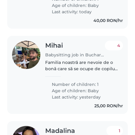
și se simte bine în prezența unei
Age of children:
Baby
pisici persane. Vă rugăm..
Last activity: today
40,00 RON/hr
Mihai
4
Babysitting job in Bucharest
Familia noastră are nevoie de o
bonă care să se ocupe de copilul
nostru energic de 7 luni, curajos
și inteligent. trebuie să fie
Number of children: 1
confortabilă cu animalele de
Age of children:
Baby
companie. De asemenea..
Last activity: yesterday
25,00 RON/hr
Madalina
1