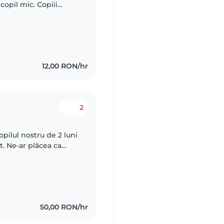
 copil mic. Copiii
amuzanți și ne-ar
12,00 RON/hr
2
pilul nostru de 2 luni
nt. Ne-ar plăcea ca
Dacă sunteți pasionată
50,00 RON/hr