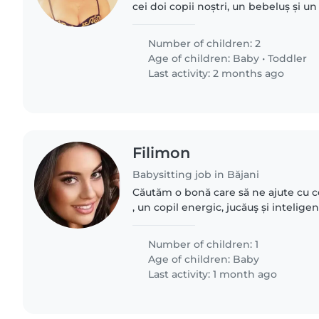
cei doi copii noștri, un bebeluș și un
noștri sunt independenți, curioși și 
plăcea să găsim..
Number of children: 2
Age of children:
Baby
•
Toddler
Last activity: 2 months ago
Filimon
Babysitting job in Băjani
Căutăm o bonă care să ne ajute cu co
, un copil energic, jucăuş și intelige
bonă să fie confortabilă cu gătitul. 
de..
Number of children: 1
Age of children:
Baby
Last activity: 1 month ago