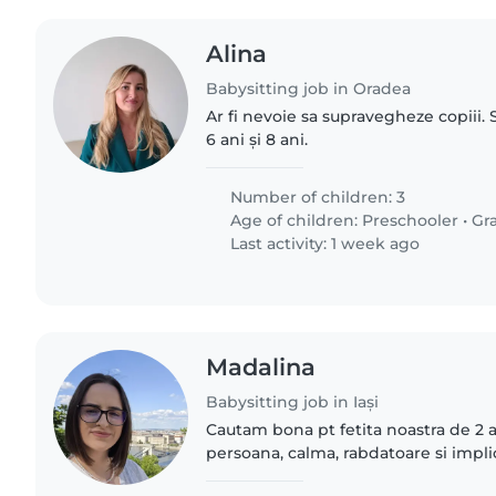
Alina
Babysitting job in Oradea
Ar fi nevoie sa supravegheze copiii. S
6 ani și 8 ani.
Number of children: 3
Age of children:
Preschooler
•
Gr
Last activity: 1 week ago
Madalina
Babysitting job in Iași
Cautam bona pt fetita noastra de 2 
persoana, calma, rabdatoare si impli
fetitei noastre.