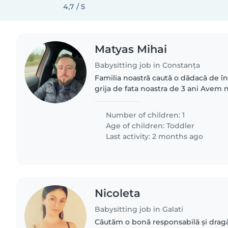
4,7 / 5
Matyas Mihai
Babysitting job in Constanța
Familia noastră caută o dădacă de în
grija de fata noastra de 3 ani Avem
care se simte confortabil cu animal
care face niște..
Number of children: 1
Age of children:
Toddler
Last activity: 2 months ago
Nicoleta
Babysitting job in Galati
Căutăm o bonă responsabilă și dragă