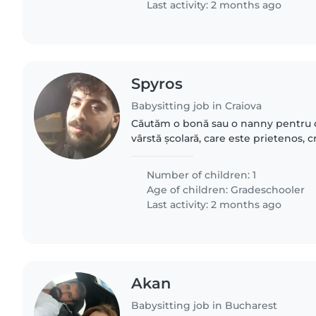
Last activity: 2 months ago
Spyros
Babysitting job in Craiova
Căutăm o bonă sau o nanny pentru c
vârstă școlară, care este prietenos, c
ar plăcea să găsim cineva care să îi p
îi stimuleze..
Number of children: 1
Age of children:
Gradeschooler
Last activity: 2 months ago
Akan
Babysitting job in Bucharest