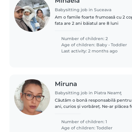
Mihaela
Babysitting job in Suceava
Am o famile foarte frumoasă cu 2 copi
fata are 2 ani băiatul are 8 luni
Number of children: 2
Age of children:
Baby
•
Toddler
Last activity: 2 months ago
Miruna
Babysitting job in Piatra Neamţ
Căutăm o bonă responsabilă pentru 
ani, curios și vorbăreț. Ne-ar plăcea 
confortabilă cu treburile casnice. Su
primitoare,..
Number of children: 1
Age of children:
Toddler