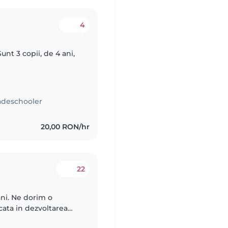
4
unt 3 copii, de 4 ani,
adeschooler
20,00 RON/hr
22
ani. Ne dorim o
cata in dezvoltarea