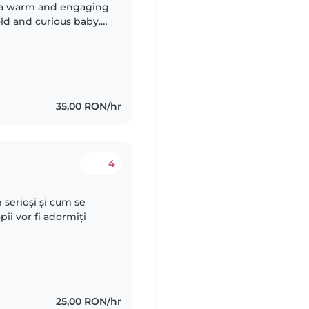
g a warm and engaging
old and curious baby.
loring, so someone
35,00 RON/hr
4
 serioși și cum se
ii vor fi adormiți
25,00 RON/hr