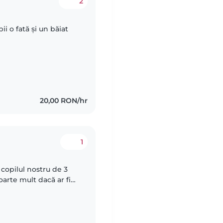
2
i o fată și un băiat
20,00 RON/hr
1
copilul nostru de 3
foarte mult dacă ar fi
ntem o familie caldă și