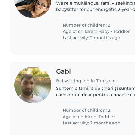
We're a multilingual family seekin
babysitter for our energetic 2-year-
Our little ones love sports and exp
who can keep..
Number of children: 2
Age of children:
Baby
•
Toddler
Last activity: 2 months ago
Gabi
Babysitting job in Timișoara
Suntem o familie de tineri și suntem
cade,dorim doar pentru o noapte cop
Number of children: 2
Age of children:
Toddler
Last activity: 2 months ago