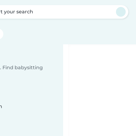
rt your search
 Find babysitting
n