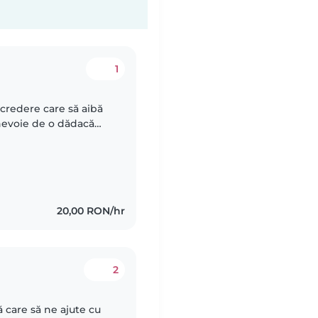
1
credere care să aibă
 nevoie de o dădacă
ele de companie și
20,00 RON/hr
2
 care să ne ajute cu