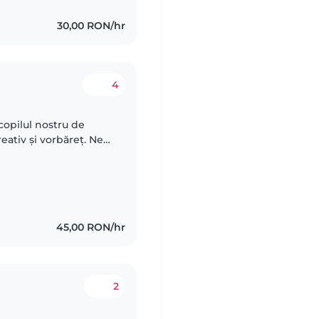
30,00 RON/hr
4
opilul nostru de
reativ și vorbăreț. Ne-
oată oferi atenție și să
45,00 RON/hr
2