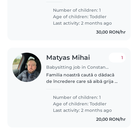
nostru de 1 anișor și 6 luni, care
este plin de energie și foarte
Number of children: 1
curios,ii place sa se joace ,să
Age of children:
Toddler
vorbeasca ,să se uite la desene..
Last activity: 2 months ago
30,00 RON/hr
Matyas Mihai
1
Babysitting job in Constanța
Familia noastră caută o dădacă
de încredere care să aibă grija de
fata noastra de 3 ani Avem
nevoie de o dădacă care se simte
Number of children: 1
confortabil cu animalele de
Age of children:
Toddler
companie și care face niște..
Last activity: 2 months ago
20,00 RON/hr