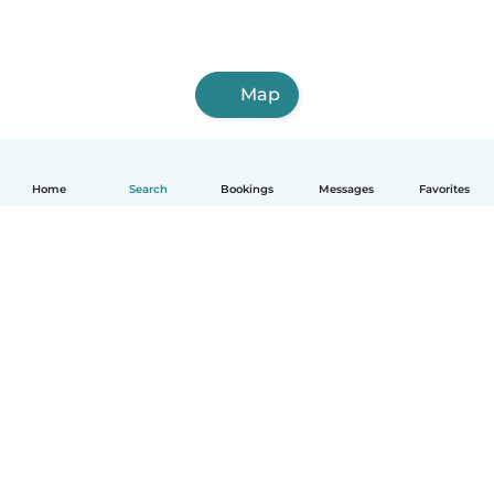
Map
Home
Search
Bookings
Messages
Favorites
English
How it works
Help
Terms & Privacy
Pricing
Company details
Babysits for Work
Community standards