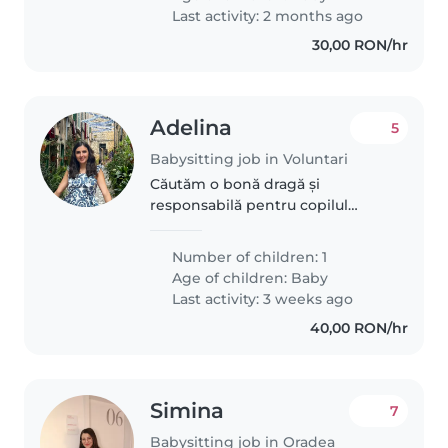
Last activity: 2 months ago
30,00 RON/hr
Adelina
5
Babysitting job in Voluntari
Căutăm o bonă dragă și
responsabilă pentru copilul
nostru, un bebeluș energic și
curios. Ne-ar plăcea foarte mult
Number of children: 1
să găsim pe cineva cu care să ne
Age of children:
Baby
simțim confortabil și care să
Last activity: 3 weeks ago
iubească..
40,00 RON/hr
Simina
7
Babysitting job in Oradea