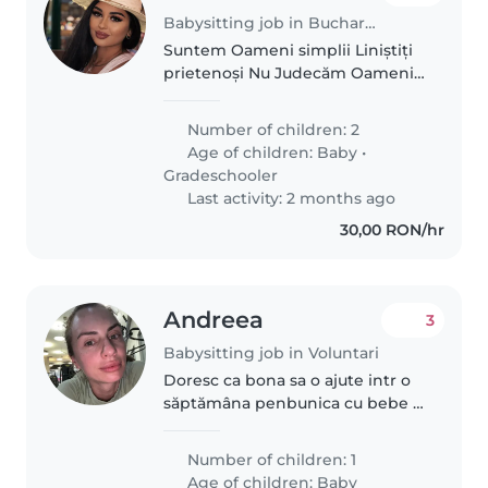
Babysitting job in Bucharest
Suntem Oameni simplii Liniștiți
prietenoși Nu Judecăm Oamenii
nici după aspect nici După Statut
Ne place să ieșim în familie ,să
Number of children: 2
vizităm , tatăl Este Plecat mai
Age of children:
Baby
•
mereu Foarte rar stă..
Gradeschooler
Last activity: 2 months ago
30,00 RON/hr
Andreea
3
Babysitting job in Voluntari
Doresc ca bona sa o ajute intr o
săptămâna penbunica cu bebe 2
luni.
Number of children: 1
Age of children:
Baby