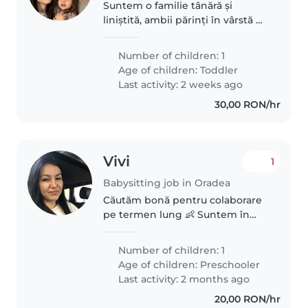
Suntem o familie tânără și
liniștită, ambii părinți în vârstă de
34 de ani, cu o fetiță veselă de 4
ani și o pisică prietenoasă.
Number of children: 1
Cautăm bonă responsabilă și
Age of children:
Toddler
iubitoare pentru o fetiță..
Last activity: 2 weeks ago
30,00 RON/hr
Vivi
1
Babysitting job in Oradea
Căutăm bonă pentru colaborare
pe termen lung 👶 Suntem în
căutarea unei bone tinere,
empatice, răbdătoare și
Number of children: 1
responsabile pentru un băiețel
Age of children:
Preschooler
de 6 ani, energic și iubitor.
Last activity: 2 months ago
Frecventează..
20,00 RON/hr