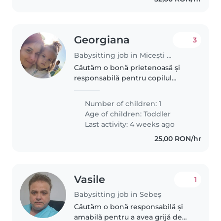
Georgiana
3
Babysitting job in Micești (Județul Alba)
Căutăm o bonă prietenoasă și
responsabilă pentru copilul
nostru, un copil în vârstă de
aproape 2 ani. Ne-ar plăcea o
Number of children: 1
bonă care să fie confortabilă cu
Age of children:
Toddler
animalele de companie și care..
Last activity: 4 weeks ago
25,00 RON/hr
Vasile
1
Babysitting job in Sebeş
Căutăm o bonă responsabilă și
amabilă pentru a avea grijă de