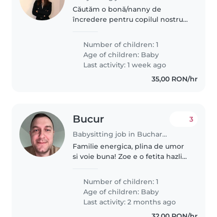
Căutăm o bonă/nanny de
încredere pentru copilul nostru
de 1 an, foarte energic și jucăuș.
Ne-ar plăcea cineva care să fie
Number of children: 1
confortabil cu gătitul și treburile
Age of children:
Baby
casnice. Copilul nostru..
Last activity: 1 week ago
35,00 RON/hr
Bucur
3
Babysitting job in Bucharest
Familie energica, plina de umor
si voie buna! Zoe e o fetita hazlie
si foarte curioasa.
Number of children: 1
Age of children:
Baby
Last activity: 2 months ago
32,00 RON/hr