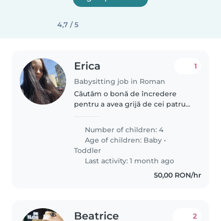
4,7 / 5
Erica
1
Babysitting job in Roman
Căutăm o bonă de încredere
pentru a avea grijă de cei patru
copii noștri, cu vârste cuprinse
între copil și copil mic. Copiii
Number of children: 4
noștri sunt energici, afectuoși și
Age of children:
Baby
•
jucăuși. Este important..
Toddler
Last activity: 1 month ago
50,00 RON/hr
Beatrice
2