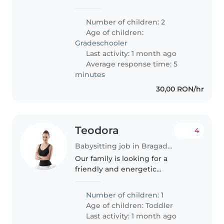
cei doi copii noștri, un elev în
clasă I și un elev în clasă a 3-a.
Number of children: 2
Copiii noștri sunt energici,
Age of children:
creativi și prietenoși...
Gradeschooler
Last activity: 1 month ago
Average response time: 5
minutes
30,00 RON/hr
Teodora
4
Babysitting job in Bragadiru
Our family is looking for a
friendly and energetic
Babysitter to help care for our
curious 1.5-year-old. We need
Number of children: 1
someone who is comfortable
Age of children:
Toddler
with pets, cooking, and light
Last activity: 1 month ago
chores around..