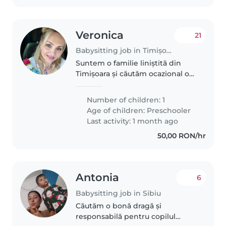
Veronica
21
Babysitting job in Timișoara
Suntem o familie liniștită din
Timișoara și căutăm ocazional o
bonă pentru băiețelul nostru,
Vladi, pentru unele date night-
Number of children: 1
uri în weekend. Vladi are 5 ani,
Age of children:
Preschooler
este un băiețel calm,..
Last activity: 1 month ago
50,00 RON/hr
Antonia
6
Babysitting job in Sibiu
Căutăm o bonă dragă și
responsabilă pentru copilul