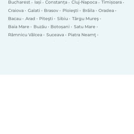
Bucharest
Iași
Constanța
Cluj-Napoca
Timișoara
Craiova
Galati
Brasov
Ploieşti
Brăila
Oradea
Bacau
Arad
Piteşti
Sibiu
Târgu Mureş
Baia Mare
Buzău
Botoșani
Satu Mare
Râmnicu Vâlcea
Suceava
Piatra Neamţ
Drobeta-Turnu Severin
Târgu Jiu
Tulcea
Târgovişte
Bistriţa
Slatina
Focşani
Vaslui
Hunedoara
Giurgiu
Roman
Bârlad
Deva
Alba Iulia
Zalău
Sfântu Gheorghe